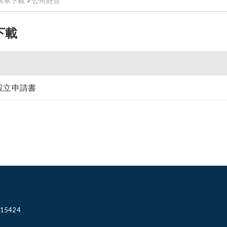
表單下載
公司經營
下載
設立申請書
15424