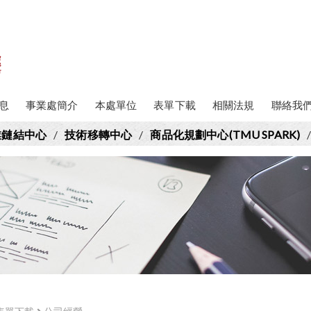
息
事業處簡介
本處單位
表單下載
相關法規
聯絡我
業鏈結中心
/
技術移轉中心
/
商品化規劃中心(TMU SPARK)