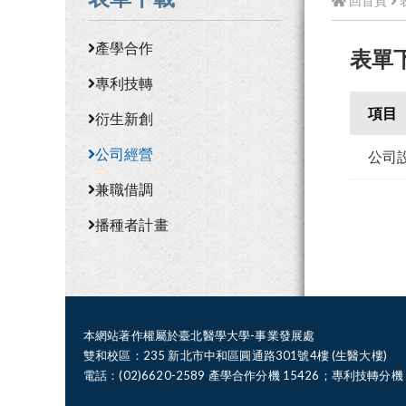
回首頁
產學合作
表單
專利技轉
項目
衍生新創
公司經營
公司
兼職借調
播種者計畫
本網站著作權屬於臺北醫學大學-事業發展處
雙和校區：235 新北市中和區圓通路301號4樓 (生醫大樓)
電話：(02)6620-2589 產學合作分機 15426；專利技轉分機 