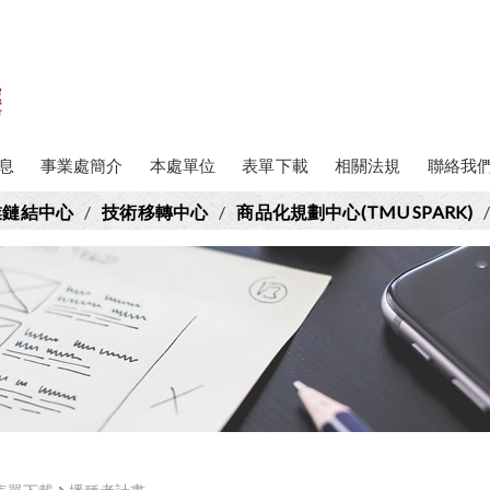
息
事業處簡介
本處單位
表單下載
相關法規
聯絡我
業鏈結中心
/
技術移轉中心
/
商品化規劃中心(TMU SPARK)