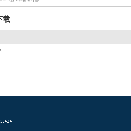
表單下載
播種者計畫
下載
單
15424