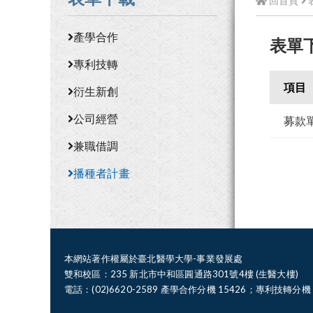
回首頁
產學合作
表單
專利技轉
項目
衍生新創
公司經營
募款
兼職借調
播種者計畫
本網站著作權屬於臺北醫學大學-事業發展處
雙和校區：235 新北市中和區圓通路301號4樓 (生醫大樓)
電話：(02)6620-2589 產學合作分機 15426；專利技轉分機 