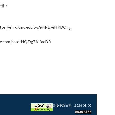
手冊：
ttps://ehrd.tmu.edu.tw/eHRD/eHRDOrg
able.com/shrctNQDg7AlfacDB
最後更新日期：2026-08-05