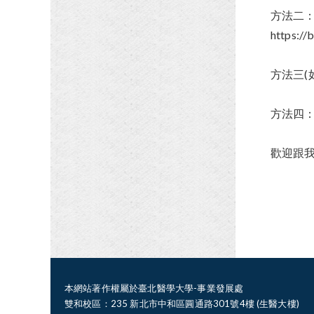
方法二：
https:/
方法三(
方法四
歡迎跟
本網站著作權屬於臺北醫學大學-事業發展處
雙和校區：235 新北市中和區圓通路301號4樓 (生醫大樓)