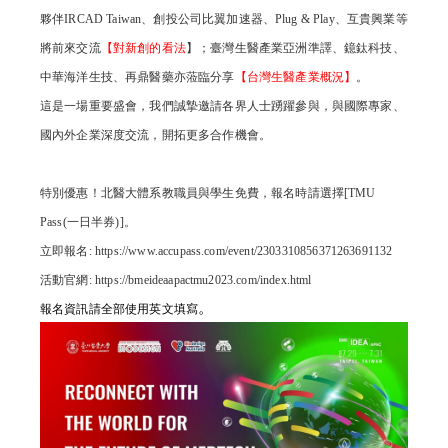
夥伴IRCAD Taiwan、創投公司比翼加速器、Plug & Play、互貴興業等
將前來交流
【對新創的看法
】；臺灣生醫產業亞洲準譯、鐿鈦科技、
中華海洋生技、再鼎醫藥亦蒞臨分享
【台灣生醫產業概況】
。
這是一場重要盛會，我們誠摯邀請各界人士踴躍參與，與國際專家、
國內外企業深度交流，開拓更多合作機會。
特別優惠！北醫大體系教職員與學生免費，報名時請選擇[TMU
Pass(一日半券)]。
立即報名: https://www.accupass.com/event/2303310856371263691132
活動官網: https://bmeideaapactmu2023.com/index.html
。
報名資訊請全部使用英文填寫