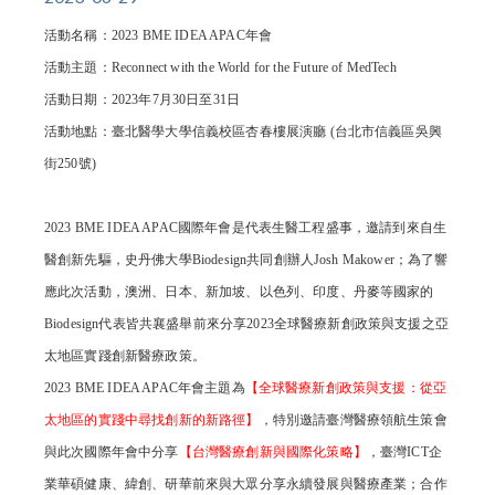
活動名稱：2023 BME IDEA APAC年會
活動主題：Reconnect with the World for the Future of MedTech
活動日期：2023年7月30日至31日
活動地點：臺北醫學大學信義校區杏春樓展演廳 (台北市信義區吳興
街250號)
2023 BME IDEA APAC國際年會是代表生醫工程盛事，邀請到來自生
醫創新先驅，史丹佛大學Biodesign共同創辦人Josh Makower；為了響
應此次活動，澳洲、日本、新加坡、以色列、印度、丹麥等國家的
Biodesign代表皆共襄盛舉前來分享2023全球醫療新創政策與支援之亞
太地區實踐創新醫療政策。
2023 BME IDEA APAC年會主題為
【全球醫療新創政策與支援：從亞
太地區的實踐中尋找創新的新路徑】
，特別邀請臺灣醫療領航生策會
與此次國際年會中分享
【台灣醫療創新與國際化策略】
，臺灣ICT企
業華碩健康、緯創、研華前來與大眾分享永續發展與醫療產業；合作