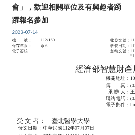
會」，歡迎相關單位及有興趣者踴
躍報名參加
2023-07-14
112/160
11
檔 號：
收發文號：
保存年限：
永久
收發日期：
1
11
電子簽核
創稿文號：
*1
經濟部智慧財產
機關地址：
1
傳 真：
(0
承 辦 人：
聯絡電話：
(0
li
電子郵件：
受 文 者：
臺北醫學大學
發文日期：
中華民國112年07月07日