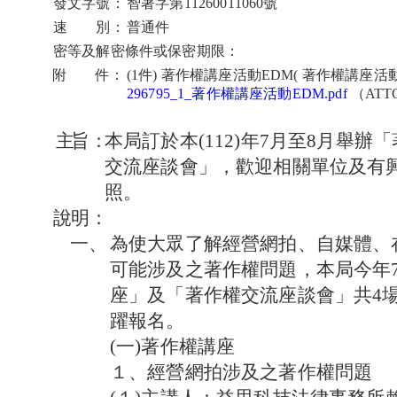
發文字號：
智著字第11260011060號
速 別：
普通件
密等及解密條件或保密期限：
附 件：
(1件) 著作權講座活動EDM( 著作權講座活動
296795_1_著作權講座活動EDM.pdf
（ATT
主
旨：
本局訂於本(112)年7月至8月舉
交流座談會」，歡迎相關單位及有
照。
說
明：
一、
為使大眾了解經營網拍、自媒體、
可能涉及之著作權問題，本局今年
座」及「著作權交流座談會」共4
躍報名。
(一)著作權講座
１、經營網拍涉及之著作權問題