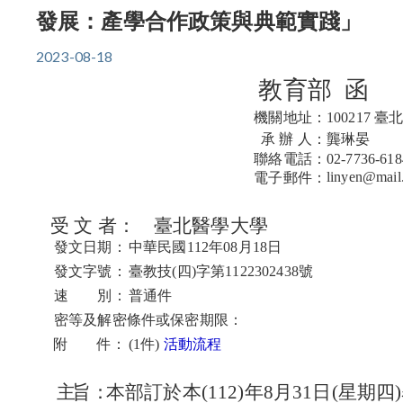
發展：產學合作政策與典範實踐」
2023-08-18
教育部 函
機關地址：
100217
承 辦 人：
龔琳晏
聯絡電話：
02-7736-618
linyen@mail
電子郵件：
受 文 者：
臺北醫學大學
發文日期：
中華民國112年08月18日
發文字號：
臺教技(四)字第1122302438號
速 別：
普通件
密等及解密條件或保密期限：
附 件：
(1件)
活動流程
主
旨：
本部訂於本(112)年8月31日(星期四)