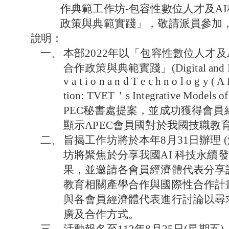
作典範工作坊-包容性數位人才及A
政策與典範實踐」，敬請派員參加
說
明：
一、
本部2022年以「包容性數位人才及
合作政策與典範實踐」(Digital and Inclusi
v a t i o n a n d T e c h n o l o g y ( A
tion: TVET＇s Integrative Models of
PEC秘書處提案，並成功獲得會
顯示APEC會員國對於我國技職教
二、
旨揭工作坊將於本年8月31日辦理 
坊將聚焦於分享我國AI 科技永續
果，並邀請各會員經濟體代表分享該
教育相關產學合作與國際性合作計
與各會員經濟體代表進行討論以尋
廣及合作方式。