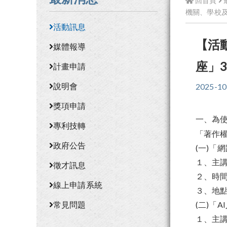
回首頁
機關、學校
活動訊息
【活
媒體報導
座」
計畫申請
說明會
2025-10
獎項申請
一、為
專利技轉
「著作
政府公告
(一)「
１、主
徵才訊息
２、時間：
線上申請系統
３、地點
常見問題
(二)「
１、主