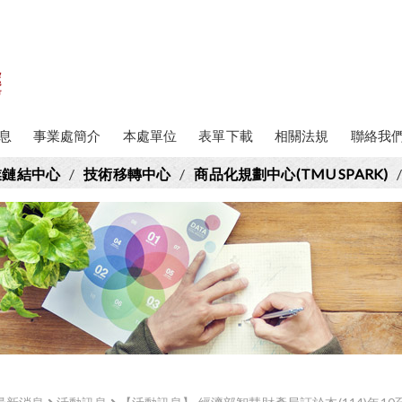
息
事業處簡介
本處單位
表單下載
相關法規
聯絡我
業鏈結中心
/
技術移轉中心
/
商品化規劃中心(TMU SPARK)