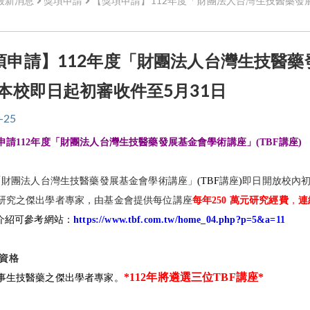
最新消息
獎項申請
【獎項申請】112年度「財團法人台灣生技醫藥發展
項申請】112年度「財團法人台灣生技醫藥發
，本校即日起初審收件至5月31日
-25
申請112年度「
財團法人台灣生技醫藥發展基金會學術講座」(TBF講座)
「財團法人台灣生技醫藥發展基金會學術講座」
(TBF
講座
)
即日開放校內
研究之傑出
學者專家，由基金會提供每位講座
每年250 萬元研究經費
，
連
介紹可參考網站：
https://www.tbf.
com.tw/home_04.php?p=5&a=11
資格
*112
年將遴選三位TBF
講座*
事生技醫藥之傑出學者專家。