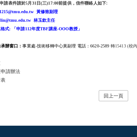
申請表件請於5月31日(三)17:00前提供，信件
聯絡人
如下:
y1215@tmu.edu.tw
黃修致副理
nlin@tmu.edu.tw
林玉欽主任
格式: 「申請
112
年度TBF講座
-OOO
教授」
內承辦窗口：
事業處-技術移轉中心黃副理 電話：6620-2589
轉15413 (校
文
座申請辦法
請表
回上一頁