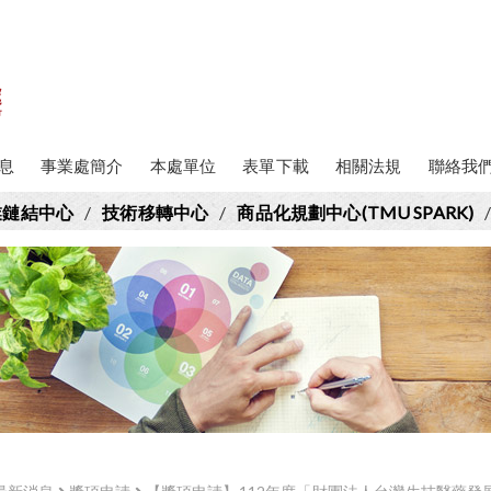
息
事業處簡介
本處單位
表單下載
相關法規
聯絡我
業鏈結中心
/
技術移轉中心
/
商品化規劃中心(TMU SPARK)