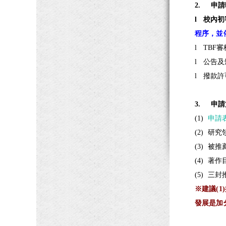
2.
申請
l
校內初
程序，並
l
TBF
審
l
公告及
l
撥款許
3.
申請
(1)
申請
(2)
研究
(3)
被推
(4)
著作
(5)
三封
※建議(
發展是加