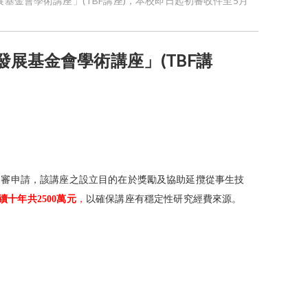
基金會學術講座」(TBF講座)，本校即日起初審收件至5月
展基金會學術講座」(TBF講
初審申請，
該講座之設立目的在於獎勵及協助延攬從事生技
續
十年共2500萬元
，
以確保講座有穩定性研究經費來源。