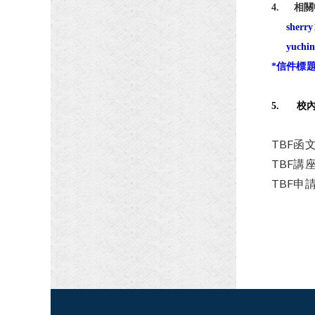
4.
相關
sherr
yuchi
*信件標題
5.
校
TBF函
TBF講
TBF申