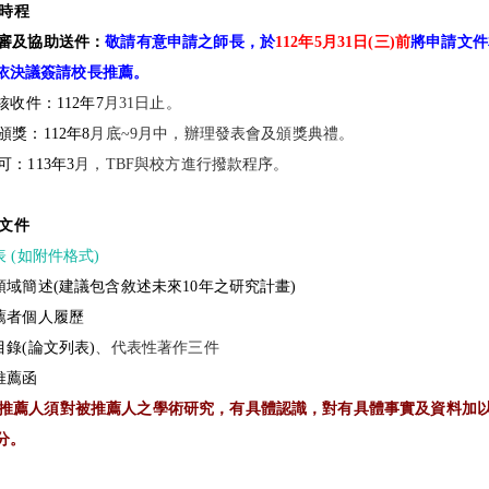
時程
審及協助送件：
敬請有意申請之師長，於
112年5月31日
(三)前
將申請文件
依決議簽請校長推薦。
核收件：112年7
月31日止。
頒獎：112年8
月底~9月中，辦理發表會及頒獎典禮。
可：113年3
月，TBF與校方進行撥款程序。
文件
表 (如附件格式
)
領域簡述(
建議包含
敘述未來10年之研究計畫)
薦者個人履歷
目錄(論文列表)
、代表性著作三件
推薦函
1)推薦人須對被推薦人之學術研究，有具體認識，
對有具體事實及資料加以
分。