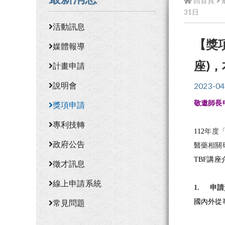
回首頁
31日
活動訊息
【獎
媒體報導
座)
計畫申請
說明會
2023-04
敬邀師長
獎項申請
專利技轉
112
年度
政府公告
醫藥相關
TBF
講座
徵才訊息
線上申請系統
1.
申請
常見問題
國內外從