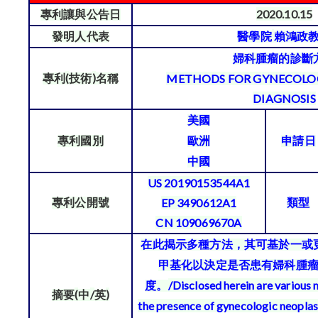
2020.10.15
專利讓與公告日
發明人代表
醫學院
賴鴻政
婦科腫瘤的診斷
(
)
METHODS FOR GYNECOLO
專利
技術
名稱
DIAGNOSIS
美國
專利國別
歐洲
申請日
中國
US 20190153544A1
EP 3490612A1
專利公開號
類型
CN 109069670A
在此揭示多種方法，其可基於一或
甲基化以決定是否患有婦科腫
/Disclosed herein are various
度。
(
/
)
摘要
中
英
the presence of gynecologic neoplas