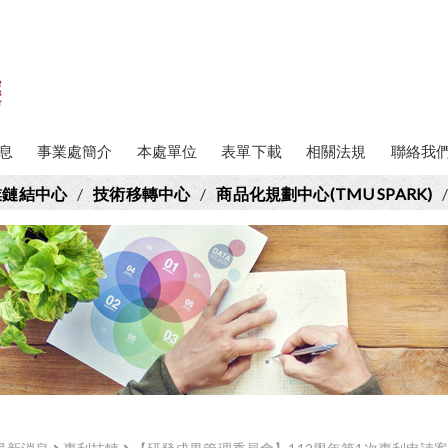
息
事業處簡介
本處單位
表單下載
相關法規
聯絡我
業鏈結中心
/
技術移轉中心
/
商品化規劃中心(TMU SPARK)