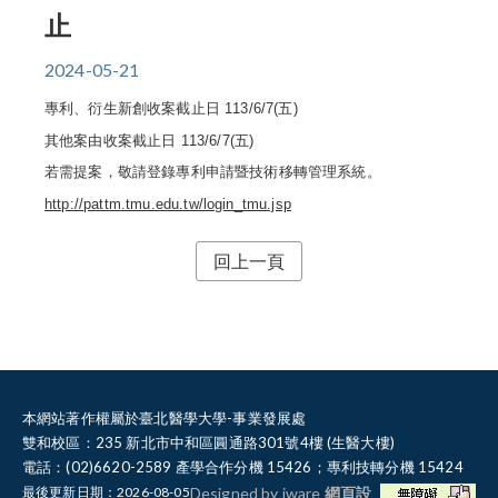
止
2024-05-21
專利、衍生新創收案截止日
113/6/7(
五
)
其他案由收案截止日
113/6/7(
五
)
若需提案，敬請登錄專利申請暨技術移轉管理系統。
http://pattm.tmu.edu.tw/login_tmu.jsp
回上一頁
本網站著作權屬於臺北醫學大學-事業發展處
雙和校區：235 新北市中和區圓通路301號4樓 (生醫大樓)
電話：(02)6620-2589 產學合作分機 15426；專利技轉分機 15424
最後更新日期：2026-08-05
Designed by iware
網頁設