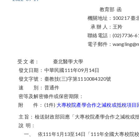
教育部 函
機關地址：
100217
承 辦 人：
王羚
聯絡電話：
(02)7736-6
電子郵件：
wangling@m
受 文 者：
臺北醫學大學
發文日期：
中華民國111年09月14日
發文字號：
臺教技(三)字第1110084320號
速 別：
普通件
密等及解密條件或保密期限：
附 件：
(1件)
大專校院產學合作之減稅或抵稅項目
主
旨：
檢送財政部回應「大專校院產學合作之減稅或
說
明：
一、
依111年1月13至14日「111年全國大專校