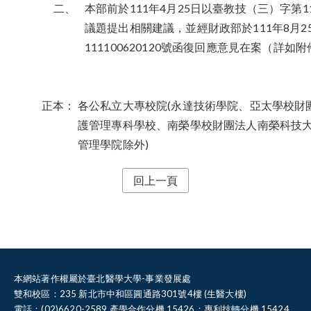
二、
本部前於111年4月25日以臺教技（三）字第11
議題提出相關建議，並經財政部於111年8月2
111100620120號函復回應意見在案（詳
正本：
各公私立大專校院(永達技術學院、亞太學校財
護管理專科學校、南榮學校財團法人南榮科技
管理學院除外)
回上一頁
本網站著作權屬於臺北醫學大學-事業發展處
雙和校區：235 新北市中和區圓通路301號4樓 (生醫大樓)
電話：(02)6620-2589 產學合作分機 15426；專利技轉分機 15424