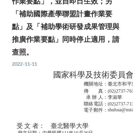
作業要點」，並自即日生效；另
「補助國際產學聯盟計畫作業要
點」及「補助學術研發成果管理與
推廣作業要點」同時停止適用，請
查照。
2022-11-11
國家科學及技術委員
機關地址：
臺北市和平
傳 真：
(02)2737-76
承 辦 人：
李淑華
聯絡電話：
(02)2737-71
shuhua@nstc
電子郵件：
受 文 者：
臺北醫學大學
發文日期：
中華民國111年10月26日