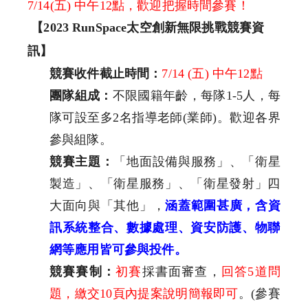
7/14(
五
)
中午
1
2
點，歡迎把握時間參賽！
【
2023 RunSpace
太空創新無限挑戰競賽資
訊】
競賽收件截止時間：
7/14 (
五
)
中午
12
點
團隊組成：
不限國籍年齡，每隊
1-5
人，每
隊可設至多
2
名指導老
師
(
業師
)
。歡迎各界
參與組隊。
競賽主題：
「地面設備與服務」、「衛星
製造」、「衛星服務」、「
衛星發射」四
大面向與「其他」，
涵蓋範圍甚廣，含資
訊系統整合、
數據處理、資安防護、物聯
網等應用皆可參與投件。
競賽賽制：
初賽
採書面審查，
回答
5
道問
題，繳交
10
頁內提案說明
簡報即可
。
(
參賽