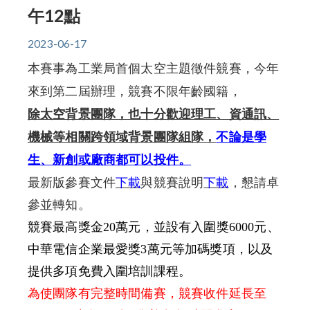
午12點
2023-06-17
本賽事為工業局首個太空主題徵件競賽，今年
來到第二屆辦理，
競賽不限年齡國籍，
除太空背景團隊，也十分歡迎理工、資通訊、
機械等相關跨領域背景團隊組隊，
不論是學
生、
新創或廠商都可以投件。
最新版參賽文件
下載
與競賽說明
下載
，
懇請卓
參並轉知。
競賽最高獎金
20
萬元，並設有入圍獎
6000
元、
中華電信企業最愛獎
3
萬元等加碼獎項，
以及
提供多項免費入圍培訓課程。
為使團隊有完整時間備賽，競賽收件延長至