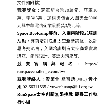
文件如附檔
)
競賽獎金：
冠軍新台幣
20
萬元、亞軍
10
萬、季軍
5
萬，
加碼獎包含入圍獎金
6000
元與中華電信企業最愛獎
3
萬元等。
Space Bootcamp
賽前、入圍兩階段式培訓
活動：
賽前培訓包含太空
趨勢講座、設計
思考交流會；入圍培訓則有太空商業實務
講座、
簡報設計、英語力講座等。
競賽官網與報名：
https://
runspacechallenge.com/tw/
競賽聯絡人：
資策會 產研所
(MIC)
黃小
姐
02-66311535 /
yuwenhuang@iii.org.tw
RunSpace太空創新無限挑戰 競賽工作執
行小組