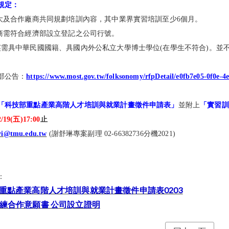
規定：
醫大及合作廠商共同規劃培訓內容，其中業界實習培訓至少6個月。
廠商需符合經濟部設立登記之公司行號。
英需具中華民國國籍、具國內外公私立大學博士學位(在學生不符合)。並
部公告：
https://www.most.gov.tw/folksonomy/rfpDetail/e0fb7e05-0f0e-
「科技部重點產業高階人才培訓與就業計畫徵件申請表」
並附上
「實習訓
2/19(五)17:00
止
vi@tmu.edu.tw
(謝舒琳專案副理 02-66382736分機2021)
：
重點產業高階人才培訓與就業計畫徵件申請表0203
練合作意願書 公司設立證明