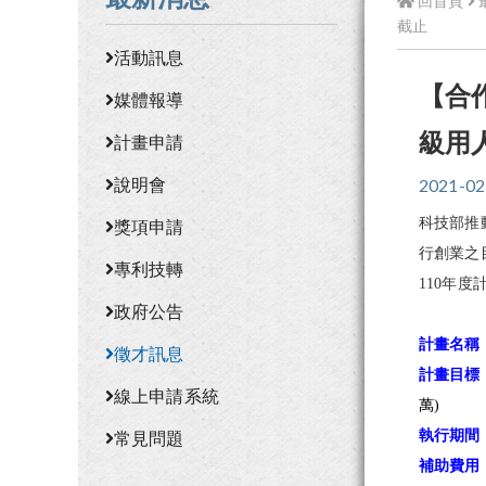
回首頁
截止
活動訊息
【合
媒體報導
級用人
計畫申請
說明會
2021-02
科技部推
獎項申請
行創業之
專利技轉
110年
政府公告
計畫名稱
徵才訊息
計畫目標
線上申請系統
萬)
常見問題
執行期間
補助費用