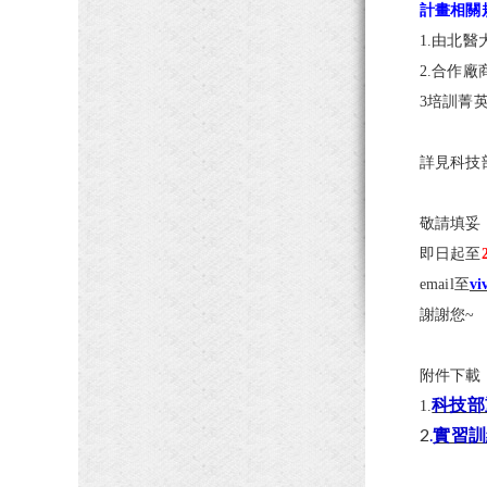
計畫相關
1.由北
2.合作
3培訓菁
詳見科技
敬請填妥
即日起至
email至
vi
謝謝您~
附件下載
科技部
1.
2
.
實習訓