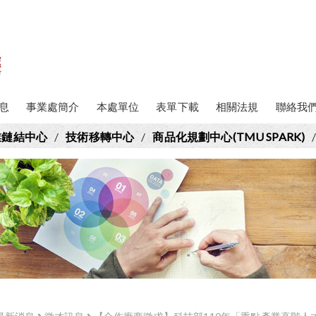
息
事業處簡介
本處單位
表單下載
相關法規
聯絡我
業鏈結中心
/
技術移轉中心
/
商品化規劃中心(TMU SPARK)