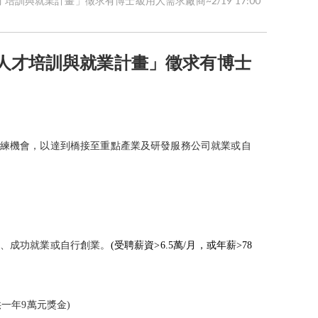
訓與就業計畫」徵求有博士級用人需求廠商~2/19 17:00
階人才培訓與就業計畫」徵求有博士
練機會，以達到橋接至重點產業及研發服務公司就業或自
、成功就業或自行創業。
(
受聘
薪資
>6.5
萬
/
月
，或年薪>78
一年9萬元獎金)