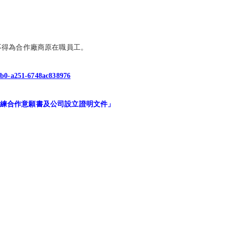
不得為合作廠商原在職員工。
4eb0-a251-6748ac838976
練合作意願書及公司設立證明文件」