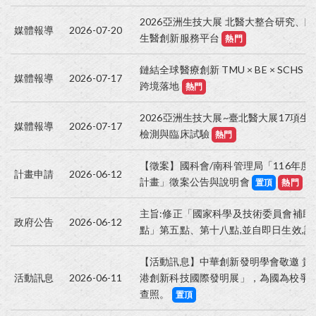
2026亞洲生技大展 北醫大整合研究、
媒體報導
2026-07-20
生醫創新服務平台
熱門
鏈結全球醫療創新 TMU × BE × SCHS 
媒體報導
2026-07-17
跨境落地
熱門
2026亞洲生技大展~臺北醫大展17項生
媒體報導
2026-07-17
檢測與臨床試驗
熱門
【徵案】國科會/南科管理局「116年
計畫申請
2026-06-12
計畫」徵案公告與說明會
置頂
熱門
主旨:修正「國家科學及技術委員會補助
政府公告
2026-06-12
點」第五點、第十八點,並自即日生效,
【活動訊息】中華創新發明學會敬邀 貴校
活動訊息
2026-06-11
港創新科技國際發明展」，為國為校爭
查照。
置頂