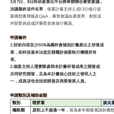
月7日、8日科研產業化平台將舉辦聯合審查會議，
3
決議最終送件名單
，個案計畫主持人或CEO進行提
案構想書簡報及
Q&A，審查會議由產業界、
創投及
外部委員組成評審委員會進行審議。
申請條件
技術內容至少50%為國科會補助計畫產出之研發成
1.
果，
依科技基本法規定歸屬於個案執行機構所有
者。
個案主持人需實際參與本計畫研發成果之開發或
2.
共同研究開發，
且為本計畫核心技術之發明人之
一，
成員須包含技術開發及商業發展人員。
申請類別及補助金額
類別
萌芽案
拔尖
補助期
原則上不超過一年
，若為多年期發展請於構