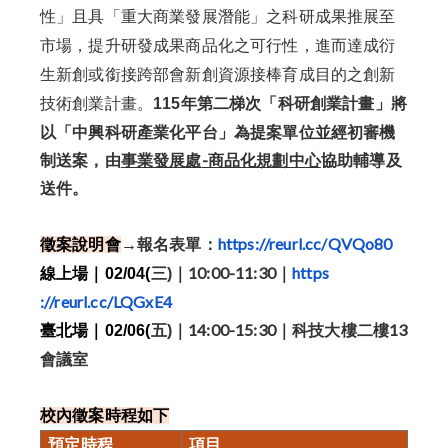
性」且具「
重大商業發展潛能」之科研成果推展至
市場，
提升研發成果商品化之可行性，
進而達成衍
生新創或銜接跨部會新創資源接棒育成目的之創新
年第二梯次「科研創業計畫」將
技術創
業計畫。
115
以「
中興科研產業化平台」為提案單位並經初審機
制送案，由
事業發展處
-商品化規劃中心
協助輔導及
送件。
報名表單：
https://reurl.cc/
QVQo80
徵案說明會
→
｜10:00-11:30｜
https
線上場｜02/04(
三)
://reurl.cc/LQGxE4
｜14:00-15:30｜
科技大樓二樓13
臺北場｜02/06(
五)
會議室
校內徵案時程如下
預定時程
項目