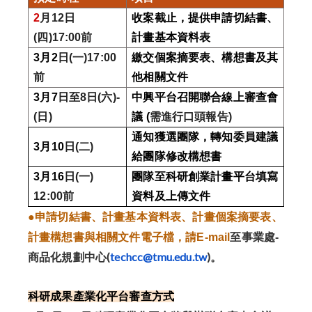
2
月12
日
收案截止，提供申請切結書、
(四)17:00前
計畫基本資料表
3
月2
日(一)17:00
繳交個案摘要表、構想書及其
前
他相關文件
3
月7
日至8日(六)-
中興平台召開聯合線上審查會
(日)
議 (
需進行口頭報告)
通知獲選團隊，轉知委員建議
3
月10
日(二)
給團隊修改構想書
3
月16
日(一)
團隊至科研創業計畫平台填寫
12:00前
資料及上傳文件
●
申請切結書、計畫基本資料表、計畫個案摘要表、
計畫構想書與相關文件電子檔，請E-mail
至事業處-
商品化規
劃中心(
techcc@tmu.edu.tw
)
。
科研成果產業化平台審查方式