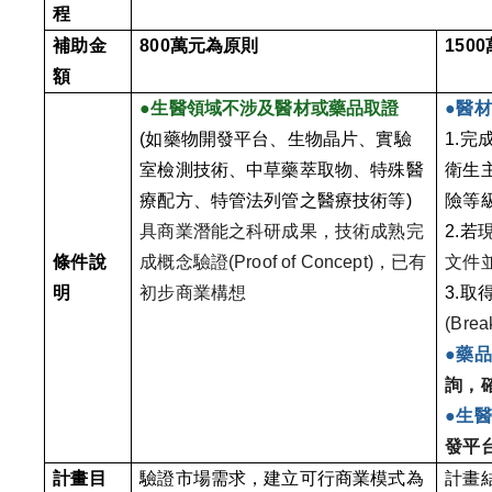
程
補助金
800
萬元為原則
1500
額
●
生醫領域不涉及醫材或藥品取證
●
醫材
(
如藥物開發平台、生物晶片、實驗
1.
完
室檢測技術、中草藥萃取物、
特殊醫
衛生
療配方、特管法列管之醫療技術等)
險等
具商業潛能之科研成果，
技術成熟完
2.
若現
條件說
成概念驗證(Proof of Concept)，已有
文件
明
初步商業構想
3.
取得
(Brea
●
藥品
詢，確
●
生醫
發平
計畫目
驗證市場需求，建立可行商業模式為
計畫